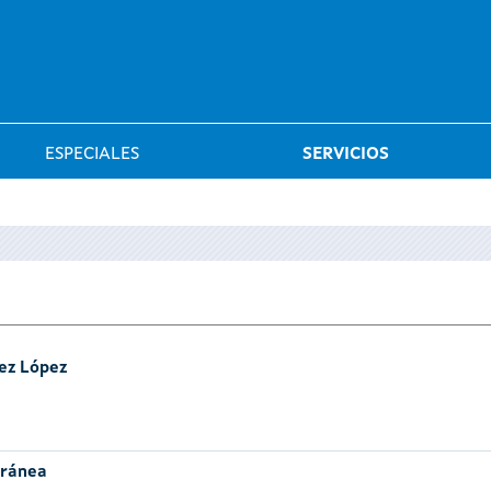
Saltar al menú
ESPECIALES
SERVICIOS
ez López
oránea