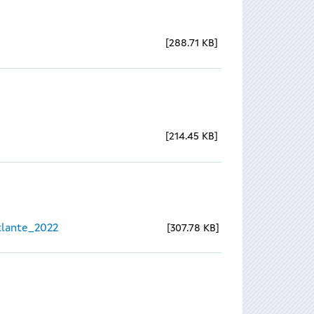
288.71 KB
214.45 KB
lante_2022
307.78 KB