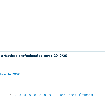
 artísticas profesionales curso 2019/20
ubre de 2020
1
2
3
4
5
6
7
8
9
…
seguinte ›
última »