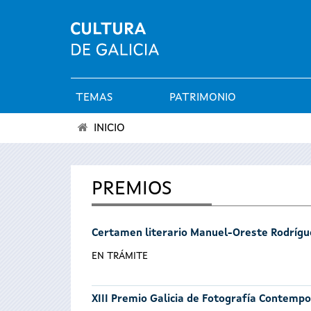
TEMAS
PATRIMONIO
Menú
INICIO
principal
Se
encuentra
PREMIOS
usted
Certamen literario Manuel-Oreste Rodrígu
aquí
EN TRÁMITE
XIII Premio Galicia de Fotografía Contemp