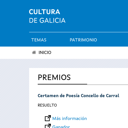
TEMAS
PATRIMONIO
Menú
INICIO
principal
Se
encuentra
PREMIOS
usted
Certamen de Poesía Concello de Carral
aquí
RESUELTO
Más información
Ganador