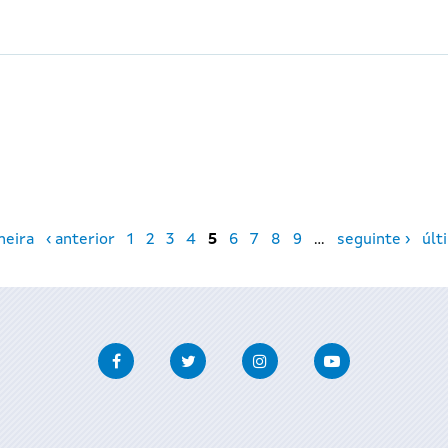
meira
‹ anterior
1
2
3
4
5
6
7
8
9
…
seguinte ›
últ
Facebook
Twitter
Instagram
Youtube