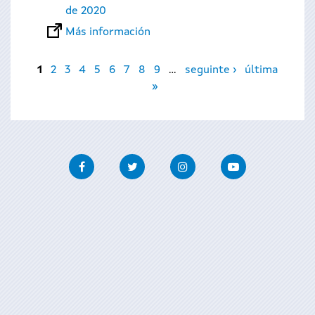
de 2020
Más información
Páginas
1
2
3
4
5
6
7
8
9
…
seguinte ›
última
»
Facebook
Twitter
Instagram
Youtube