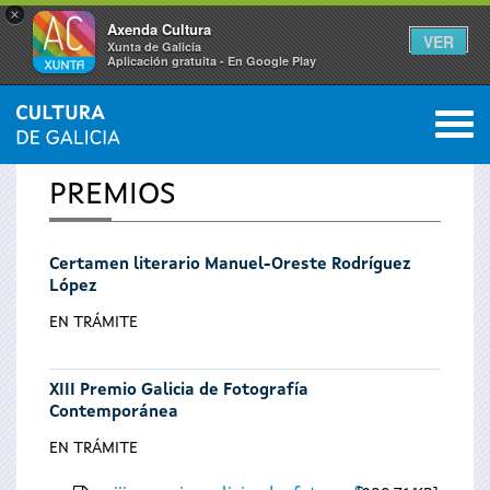
×
Axenda Cultura
VER
Xunta de Galicia
Aplicación gratuíta - En Google Play
Saltar al menú
M
INICIO
0
Se
PREMIOS
encuentra
Certamen literario Manuel-Oreste Rodríguez
usted
López
aquí
EN TRÁMITE
XIII Premio Galicia de Fotografía
Contemporánea
EN TRÁMITE