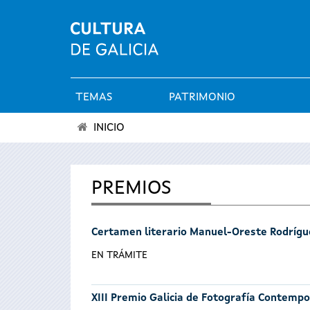
TEMAS
PATRIMONIO
Menú
INICIO
principal
Se
encuentra
PREMIOS
usted
Certamen literario Manuel-Oreste Rodrígu
aquí
EN TRÁMITE
XIII Premio Galicia de Fotografía Contemp