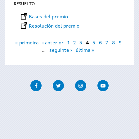
RESUELTO
Bases del premio
Resolución del premio
Páginas
« primeira
‹ anterior
1
2
3
4
5
6
7
8
9
…
seguinte ›
última »
Facebook
Twitter
Instagram
Youtube