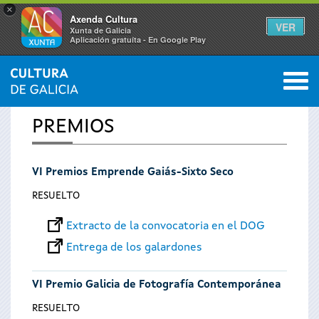
×
Axenda Cultura
VER
Xunta de Galicia
Aplicación gratuíta - En Google Play
Saltar al menú
M
INICIO
0
Se
PREMIOS
encuentra
VI Premios Emprende Gaiás-Sixto Seco
usted
RESUELTO
aquí
Extracto de la convocatoria en el DOG
Entrega de los galardones
VI Premio Galicia de Fotografía Contemporánea
RESUELTO