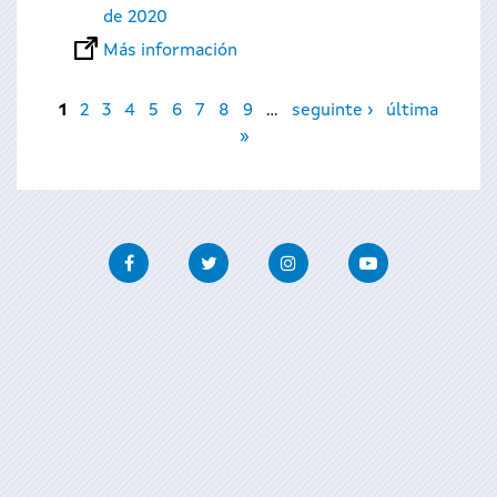
de 2020
Más información
Páginas
1
2
3
4
5
6
7
8
9
…
seguinte ›
última
»
Facebook
Twitter
Instagram
Youtube