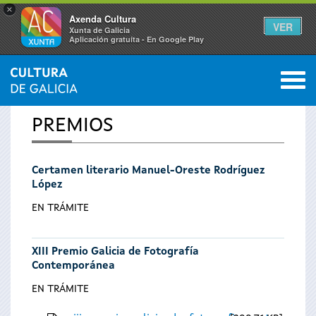
×
Axenda Cultura
VER
Xunta de Galicia
Aplicación gratuíta - En Google Play
Saltar al menú
M
INICIO
0
Se
PREMIOS
encuentra
Certamen literario Manuel-Oreste Rodríguez
usted
López
aquí
EN TRÁMITE
XIII Premio Galicia de Fotografía
Contemporánea
EN TRÁMITE