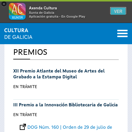
×
Axenda Cultura
VER
Xunta de Galicia
Aplicación gratuíta - En Google Play
Saltar al menú
M
INICIO
0
Se
PREMIOS
encuentra
XII Premio Atlante del Museo de Artes del
usted
Grabado a la Estampa Digital
aquí
EN TRÁMITE
III Premio a la Innovación Bibliotecaria de Galicia
EN TRÁMITE
DOG Núm. 160 | Orden de 29 de julio de