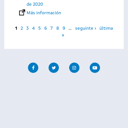
de 2020
Más información
Páginas
1
2
3
4
5
6
7
8
9
…
seguinte ›
última
»
Facebook
Twitter
Instagram
Youtube