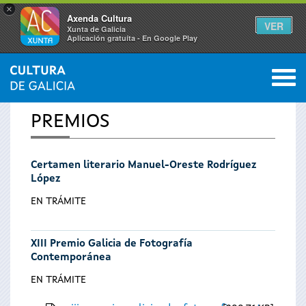
×
Axenda Cultura
VER
Xunta de Galicia
Aplicación gratuíta - En Google Play
Saltar al menú
M
INICIO
0
Se
PREMIOS
encuentra
Certamen literario Manuel-Oreste Rodríguez
usted
López
aquí
EN TRÁMITE
XIII Premio Galicia de Fotografía
Contemporánea
EN TRÁMITE