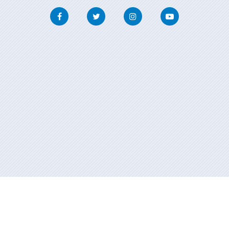
Facebook
Twitter
Instagram
Youtube
Información mantenida y publicada en internet por la Xunta de