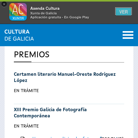
×
Axenda Cultura
VER
Xunta de Galicia
Aplicación gratuíta - En Google Play
Saltar al menú
M
INICIO
0
Se
PREMIOS
encuentra
Certamen literario Manuel-Oreste Rodríguez
usted
López
aquí
EN TRÁMITE
XIII Premio Galicia de Fotografía
Contemporánea
EN TRÁMITE