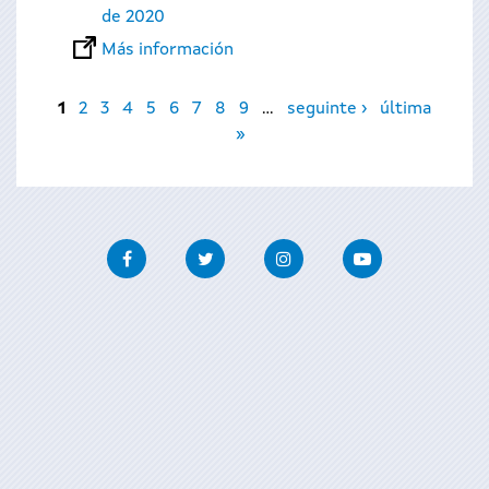
de 2020
Más información
Páginas
1
2
3
4
5
6
7
8
9
…
seguinte ›
última
»
Facebook
Twitter
Instagram
Youtube