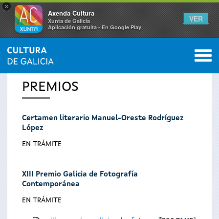
×
Axenda Cultura
VER
Xunta de Galicia
Aplicación gratuíta - En Google Play
Saltar al menú
M
INICIO
0
Se
PREMIOS
encuentra
Certamen literario Manuel-Oreste Rodríguez
usted
López
aquí
EN TRÁMITE
XIII Premio Galicia de Fotografía
Contemporánea
EN TRÁMITE