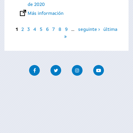
de 2020
Más información
Páginas
1
2
3
4
5
6
7
8
9
…
seguinte ›
última
»
Facebook
Twitter
Instagram
Youtube