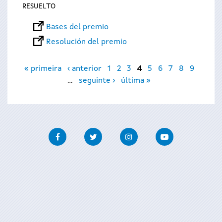
RESUELTO
Bases del premio
Resolución del premio
Páginas
« primeira
‹ anterior
1
2
3
4
5
6
7
8
9
…
seguinte ›
última »
Facebook
Twitter
Instagram
Youtube