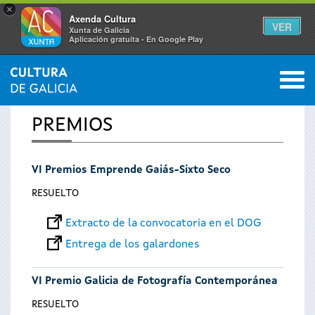
×
Axenda Cultura
VER
Xunta de Galicia
Aplicación gratuíta - En Google Play
Saltar al menú
M
INICIO
0
Se
PREMIOS
encuentra
VI Premios Emprende Gaiás-Sixto Seco
usted
RESUELTO
aquí
Extracto de la convocatoria en el DOG
Entrega de los galardones
VI Premio Galicia de Fotografía Contemporánea
RESUELTO