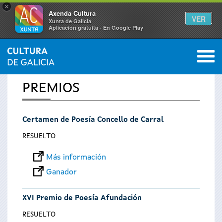
×
Axenda Cultura
VER
Xunta de Galicia
Aplicación gratuíta - En Google Play
Saltar al menú
M
INICIO
0
Se
PREMIOS
encuentra
Certamen de Poesía Concello de Carral
usted
RESUELTO
aquí
Más información
Ganador
XVI Premio de Poesía Afundación
RESUELTO