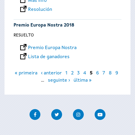
Más info
Resolución
Premio Europa Nostra 2018
RESUELTO
Premio Europa Nostra
Lista de ganadores
Páginas
« primeira
‹ anterior
1
2
3
4
5
6
7
8
9
…
seguinte ›
última »
Facebook
Twitter
Instagram
Youtube