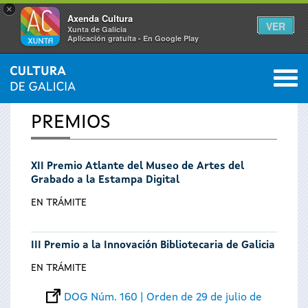
×
Axenda Cultura
VER
Xunta de Galicia
Aplicación gratuíta - En Google Play
Saltar al menú
M
INICIO
0
Se
PREMIOS
encuentra
XII Premio Atlante del Museo de Artes del
usted
Grabado a la Estampa Digital
aquí
EN TRÁMITE
III Premio a la Innovación Bibliotecaria de Galicia
EN TRÁMITE
DOG Núm. 160 | Orden de 29 de julio de