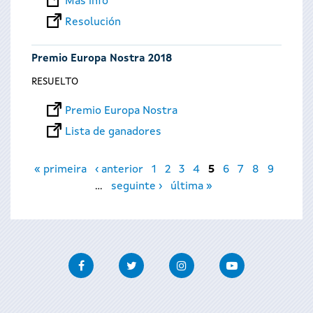
Más info
Resolución
Premio Europa Nostra 2018
RESUELTO
Premio Europa Nostra
Lista de ganadores
Páginas
« primeira
‹ anterior
1
2
3
4
5
6
7
8
9
…
seguinte ›
última »
Facebook
Twitter
Instagram
Youtube