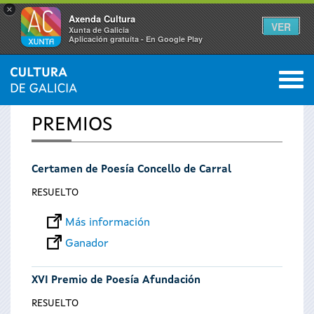
×
Axenda Cultura
VER
Xunta de Galicia
Aplicación gratuíta - En Google Play
Saltar al menú
M
INICIO
0
Se
PREMIOS
encuentra
Certamen de Poesía Concello de Carral
usted
RESUELTO
aquí
Más información
Ganador
XVI Premio de Poesía Afundación
RESUELTO