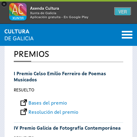
×
Axenda Cultura
VER
Xunta de Galicia
Aplicación gratuíta - En Google Play
Saltar al menú
M
INICIO
0
Se
PREMIOS
encuentra
I Premio Celso Emilio Ferreiro de Poemas
usted
Musicados
aquí
RESUELTO
Bases del premio
Resolución del premio
IV Premio Galicia de Fotografía Contemporánea