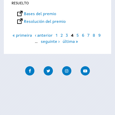
RESUELTO
Bases del premio
Resolución del premio
Páginas
« primeira
‹ anterior
1
2
3
4
5
6
7
8
9
…
seguinte ›
última »
Facebook
Twitter
Instagram
Youtube