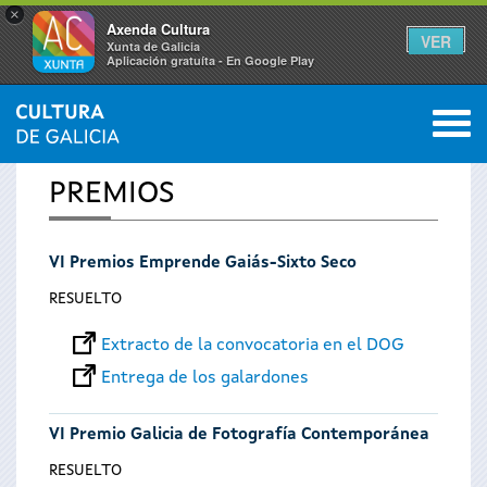
×
Axenda Cultura
VER
Xunta de Galicia
Aplicación gratuíta - En Google Play
Saltar al menú
M
INICIO
0
Se
PREMIOS
encuentra
VI Premios Emprende Gaiás-Sixto Seco
usted
RESUELTO
aquí
Extracto de la convocatoria en el DOG
Entrega de los galardones
VI Premio Galicia de Fotografía Contemporánea
RESUELTO