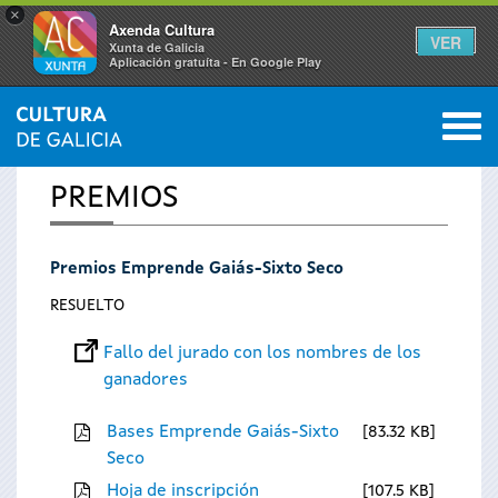
×
Axenda Cultura
VER
Xunta de Galicia
Aplicación gratuíta - En Google Play
Saltar al menú
M
INICIO
0
Se
PREMIOS
encuentra
Premios Emprende Gaiás-Sixto Seco
usted
RESUELTO
aquí
Fallo del jurado con los nombres de los
ganadores
Bases Emprende Gaiás-Sixto
83.32 KB
Seco
Hoja de inscripción
107.5 KB