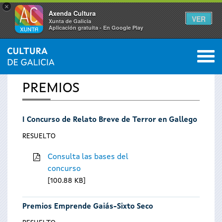
×
Axenda Cultura
VER
Xunta de Galicia
Aplicación gratuíta - En Google Play
Saltar al menú
M
INICIO
0
Se
PREMIOS
encuentra
I Concurso de Relato Breve de Terror en Gallego
usted
RESUELTO
aquí
Consulta las bases del
concurso
100.88 KB
Premios Emprende Gaiás-Sixto Seco