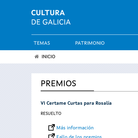
TEMAS
PATRIMONIO
Menú
INICIO
principal
Se
encuentra
PREMIOS
usted
VI Certame Curtas para Rosalía
aquí
RESUELTO
Más información
Fallo de los premios