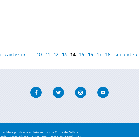
a
‹ anterior
…
10
11
12
13
14
15
16
17
18
seguinte ›
Facebook
Twitter
Instagram
Youtube
enida y publicada en internet por la Xunta de Galicia
danía
-
Accesibilidad
-
Aviso legal
-
Mapa del portal
-
RSS