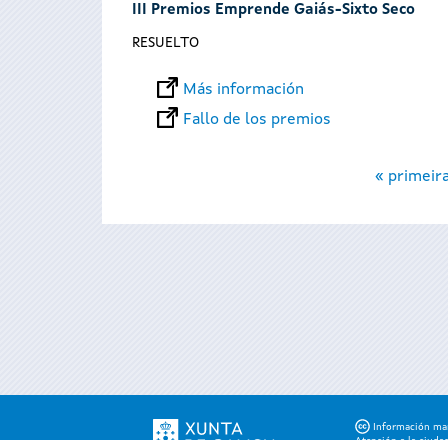
III Premios Emprende Gaiás-Sixto Seco
RESUELTO
Más información
Fallo de los premios
Páginas
« primeir
Información mant
Atención a la ciuda