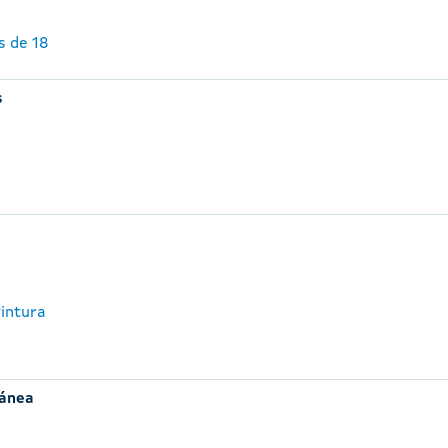
s de 18
s
Pintura
ránea