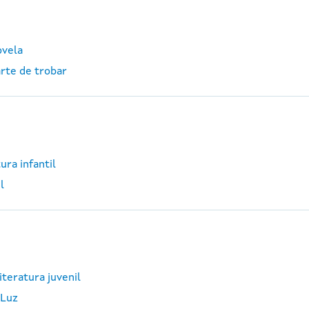
ovela
arte de trobar
ura infantil
l
iteratura juvenil
 Luz