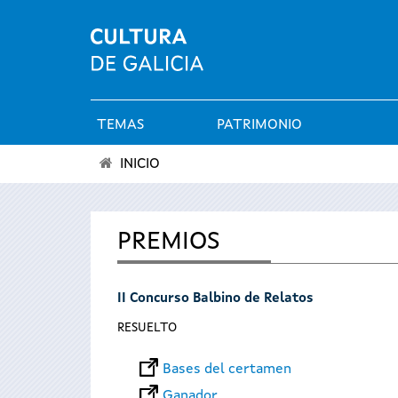
TEMAS
PATRIMONIO
Menú
INICIO
principal
Se
encuentra
PREMIOS
usted
II Concurso Balbino de Relatos
aquí
RESUELTO
Bases del certamen
Ganador