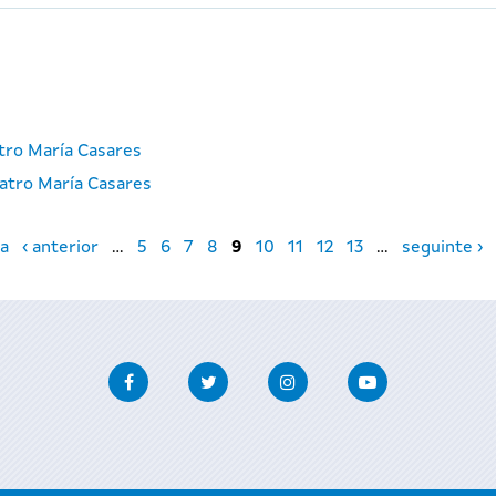
atro María Casares
atro María Casares
a
‹ anterior
…
5
6
7
8
9
10
11
12
13
…
seguinte ›
Facebook
Twitter
Instagram
Youtube