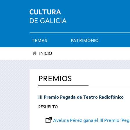
TEMAS
PATRIMONIO
Menú
INICIO
principal
Se
encuentra
PREMIOS
usted
III Premio Pegada de Teatro Radiofónico
aquí
RESUELTO
Avelina Pérez gana el III Premio ‘Pe