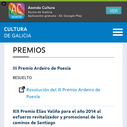
×
Axenda Cultura
VER
Xunta de Galicia
Aplicación gratuíta - En Google Play
Saltar al menú
M
INICIO
0
Se
PREMIOS
encuentra
III Premio Ardeiro de Poesía
usted
RESUELTO
aquí
Resolución del III Premio Ardeiro de
Poesía
XIX Premio Elías Valiña para el año 2014 al
esfuerzo revitalizador y promocional de los
caminos de Santiago