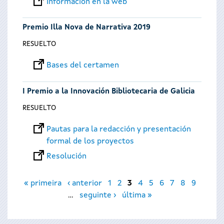
Información en la web
Premio Illa Nova de Narrativa 2019
RESUELTO
Bases del certamen
I Premio a la Innovación Bibliotecaria de Galicia
RESUELTO
Pautas para la redacción y presentación
formal de los proyectos
Resolución
Páginas
« primeira
‹ anterior
1
2
3
4
5
6
7
8
9
…
seguinte ›
última »