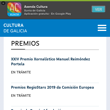
×
Axenda Cultura
VER
Xunta de Galicia
Aplicación gratuíta - En Google Play
Saltar al menú
M
INICIO
0
Se
PREMIOS
encuentra
XXIV Premio Xornalístico Manuel Reimóndez
usted
Portela
aquí
EN TRÁMITE
Premios RegioStars 2019 da Comisión Europea
EN TRÁMITE