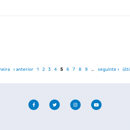
meira
‹ anterior
1
2
3
4
5
6
7
8
9
…
seguinte ›
últ
Facebook
Twitter
Instagram
Youtube