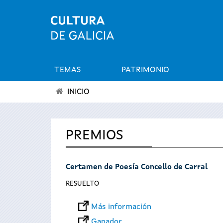
TEMAS
PATRIMONIO
Menú
INICIO
principal
Se
encuentra
PREMIOS
usted
Certamen de Poesía Concello de Carral
aquí
RESUELTO
Más información
Ganador