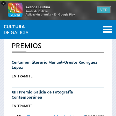
×
Axenda Cultura
VER
Xunta de Galicia
Aplicación gratuíta - En Google Play
Saltar al menú
M
INICIO
0
Se
PREMIOS
encuentra
Certamen literario Manuel-Oreste Rodríguez
usted
López
aquí
EN TRÁMITE
XIII Premio Galicia de Fotografía
Contemporánea
EN TRÁMITE