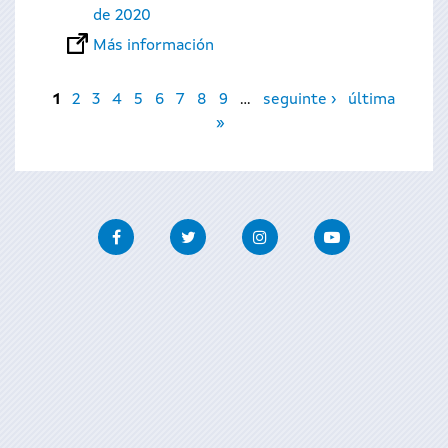
de 2020
Más información
Páginas
1
2
3
4
5
6
7
8
9
…
seguinte ›
última
»
Facebook
Twitter
Instagram
Youtube