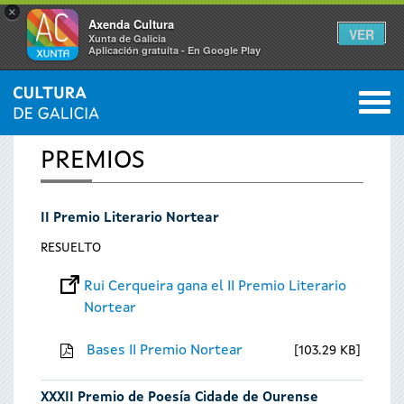
×
Axenda Cultura
VER
Xunta de Galicia
Aplicación gratuíta - En Google Play
Saltar al menú
M
INICIO
0
Se
PREMIOS
encuentra
II Premio Literario Nortear
usted
RESUELTO
aquí
Rui Cerqueira gana el II Premio Literario
Nortear
Bases II Premio Nortear
103.29 KB
XXXII Premio de Poesía Cidade de Ourense