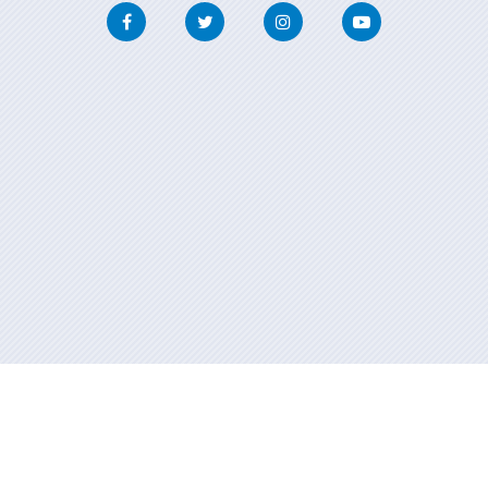
Facebook
Twitter
Instagram
Youtube
Información mantenida y publicada en internet por la Xunta de
Galicia