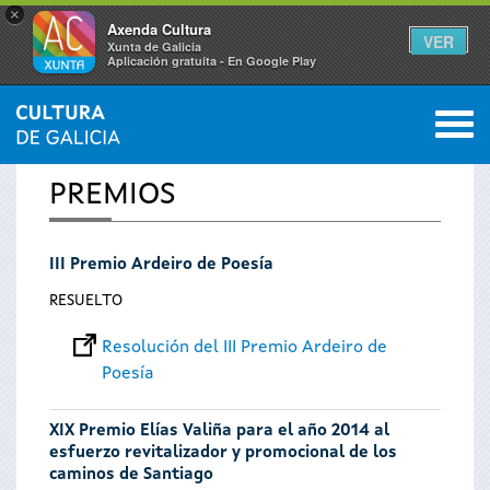
×
Axenda Cultura
VER
Xunta de Galicia
Aplicación gratuíta - En Google Play
Saltar al menú
M
INICIO
0
Se
PREMIOS
encuentra
III Premio Ardeiro de Poesía
usted
RESUELTO
aquí
Resolución del III Premio Ardeiro de
Poesía
XIX Premio Elías Valiña para el año 2014 al
esfuerzo revitalizador y promocional de los
caminos de Santiago