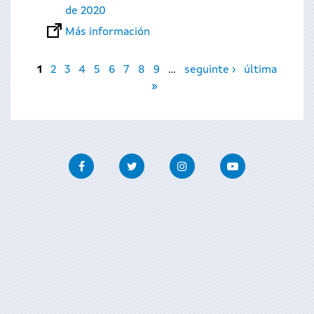
de 2020
Más información
Páginas
1
2
3
4
5
6
7
8
9
…
seguinte ›
última
»
Facebook
Twitter
Instagram
Youtube