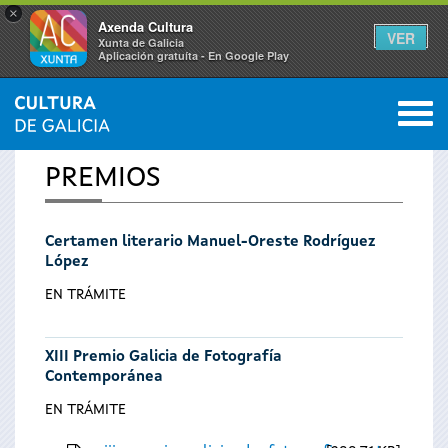
×
Axenda Cultura
VER
Xunta de Galicia
Aplicación gratuíta - En Google Play
Saltar al menú
M
INICIO
0
Se
PREMIOS
encuentra
Certamen literario Manuel-Oreste Rodríguez
usted
López
aquí
EN TRÁMITE
XIII Premio Galicia de Fotografía
Contemporánea
EN TRÁMITE