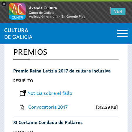
×
Axenda Cultura
VER
Xunta de Galicia
Aplicación gratuíta - En Google Play
Saltar al menú
M
INICIO
0
Se
PREMIOS
encuentra
Premio Reina Letizia 2017 de cultura inclusiva
usted
RESUELTO
aquí
Noticia sobre el fallo
Convocatoria 2017
312.29 KB
XI Certame Condado de Pallares