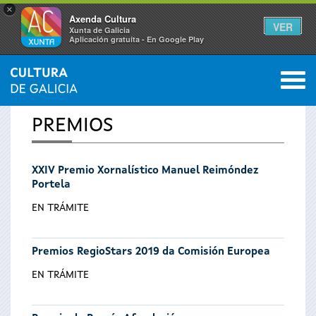
×
Axenda Cultura
VER
Xunta de Galicia
Aplicación gratuíta - En Google Play
Saltar al menú
M
INICIO
0
Se
PREMIOS
encuentra
XXIV Premio Xornalístico Manuel Reimóndez
usted
Portela
aquí
EN TRÁMITE
Premios RegioStars 2019 da Comisión Europea
EN TRÁMITE