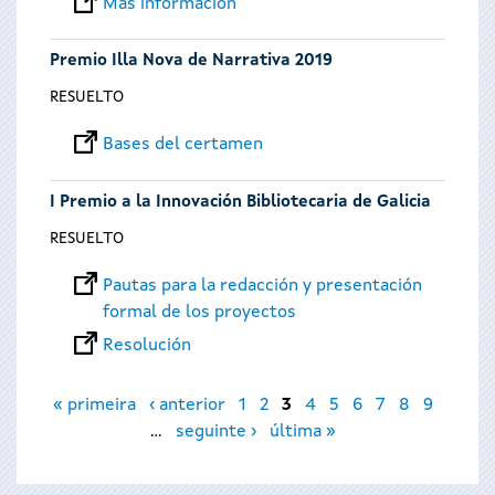
Más información
Premio Illa Nova de Narrativa 2019
RESUELTO
Bases del certamen
I Premio a la Innovación Bibliotecaria de Galicia
RESUELTO
Pautas para la redacción y presentación
formal de los proyectos
Resolución
Páginas
« primeira
‹ anterior
1
2
3
4
5
6
7
8
9
…
seguinte ›
última »