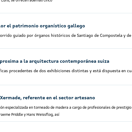
s Luns, se ofrecen ademá
s cinco
or el patrimonio organístico gallego
orrido guiado por órganos históricos de Santiago de Compostela y de
aproxima a la arquitectura contemporánea suiza
icas procedentes de dos exhibiciones distintas y está dispuesta en cu
 Xermade, referente en el sector artesano
ión especializada en torneado de madera a cargo de profesionales de prestigio
raeme Priddle y Hans Weissflog, así