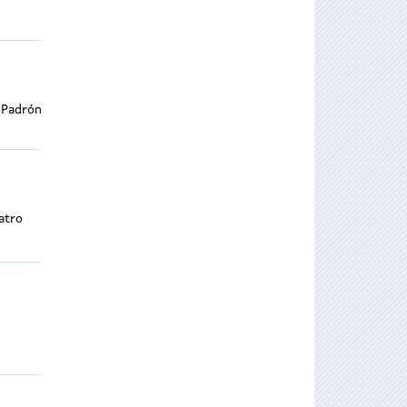
 Padrón
atro