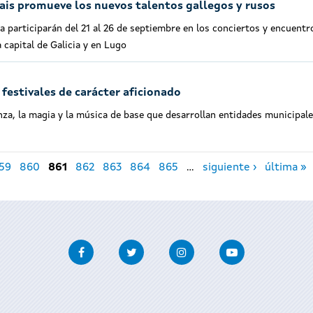
cais promueve los nuevos talentos gallegos y rusos
 participarán del 21 al 26 de septiembre en los conciertos y encuentr
la capital de Galicia y en Lugo
festivales de carácter aficionado
anza, la magia y la música de base que desarrollan entidades municipale
59
860
861
862
863
864
865
…
siguiente ›
última »
Facebook
Twitter
Instagram
Youtube