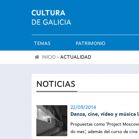
TEMAS
PATRIMONIO
Menú
INICIO
›
ACTUALIDAD
principal
Se
encuentra
NOTICIAS
usted
22/09/2014
aquí
Danza, cine, vídeo y música
Propuestas como 'Project Moscow', 
do mes', además del curso de cine