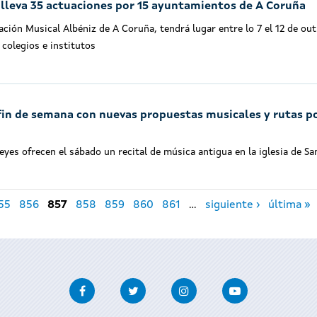
l lleva 35 actuaciones por 15 ayuntamientos de A Coruña
ción Musical Albéniz de A Coruña, tendrá lugar entre lo 7 el 12 de ou
 colegios e institutos
fin de semana con nuevas propuestas musicales y rutas po
es ofrecen el sábado un recital de música antigua en la iglesia de Sa
55
856
857
858
859
860
861
…
siguiente ›
última »
Facebook
Twitter
Instagram
Youtube