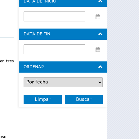
DATA DE INICIO
Data
de
inicio
DATA DE FIN
Data
de
 en tres
fin
ORDENAR
roso