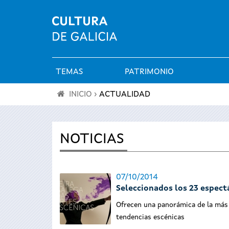
TEMAS
PATRIMONIO
Menú
INICIO
›
ACTUALIDAD
principal
Se
encuentra
NOTICIAS
usted
07/10/2014
aquí
Seleccionados los 23 espectá
Ofrecen una panorámica de la más 
tendencias escénicas