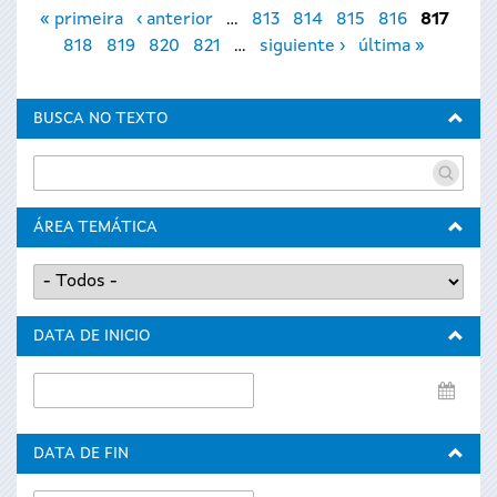
Páginas
« primeira
‹ anterior
…
813
814
815
816
817
818
819
820
821
…
siguiente ›
última »
BUSCA NO TEXTO
ÁREA TEMÁTICA
DATA DE INICIO
Data
de
inicio
DATA DE FIN