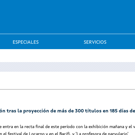
Saltar al menú
ESPECIALES
SERVICIOS
ón tras la proyección de más de 300 títulos en 185 días d
 entra en la recta final de este período con la exhibición mañana y el 
en el festival de Locarno y en el Bacifi, y 'La profesora de parvulario'