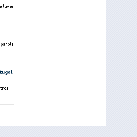
a llevar
spañola
rtugal
atros