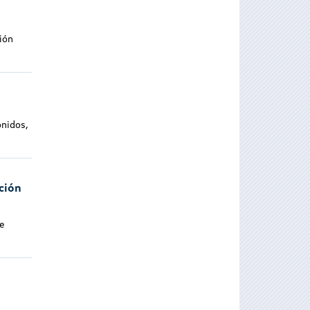
ión
onidos,
ción
e