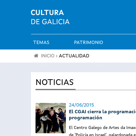
TEMAS
PATRIMONIO
Menú
INICIO
›
ACTUALIDAD
principal
Se
encuentra
NOTICIAS
usted
24/06/2015
aquí
El CGAI cierra la programaci
programación
El Centro Galego de Artes da Imaxe
de 'Policía en Israel', galardonada 