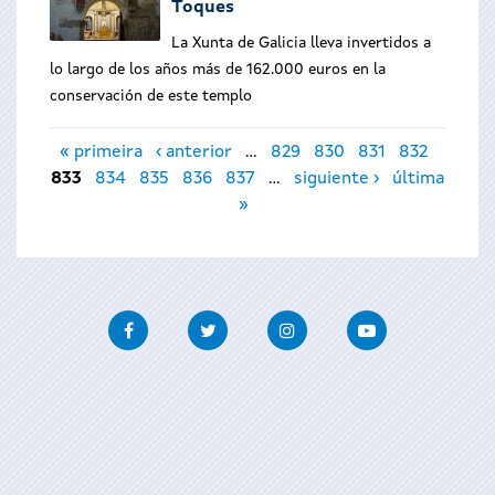
Toques
La Xunta de Galicia lleva invertidos a
lo largo de los años más de 162.000 euros en la
conservación de este templo
Páginas
« primeira
‹ anterior
…
829
830
831
832
833
834
835
836
837
…
siguiente ›
última
»
Facebook
Twitter
Instagram
Youtube