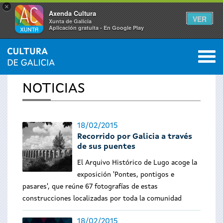
×
Axenda Cultura
VER
Xunta de Galicia
Aplicación gratuíta - En Google Play
Saltar al menú
M
INICIO
›
ACTUALIDAD
0
Se
NOTICIAS
encuentra
usted
18/02/2015
Recorrido por Galicia a través
aquí
de sus puentes
El Arquivo Histórico de Lugo acoge la
exposición 'Pontes, pontigos e
pasares', que reúne 67 fotografías de estas
construcciones localizadas por toda la comunidad
18/02/2015