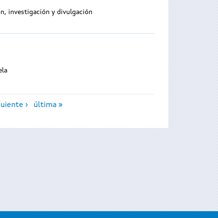
, investigación y divulgación
ela
guiente ›
última »