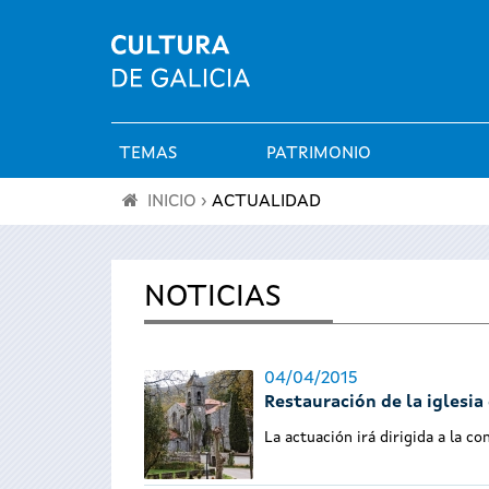
TEMAS
PATRIMONIO
Menú
INICIO
›
ACTUALIDAD
principal
Se
encuentra
NOTICIAS
usted
04/04/2015
aquí
Restauración de la iglesi
La actuación irá dirigida a la c