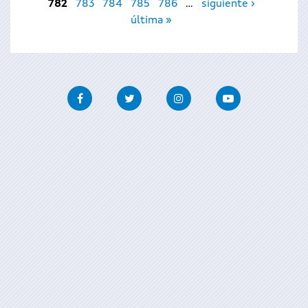
782
783
784
785
786
…
siguiente ›
última »
Facebook
Twitter
Instagram
Youtube