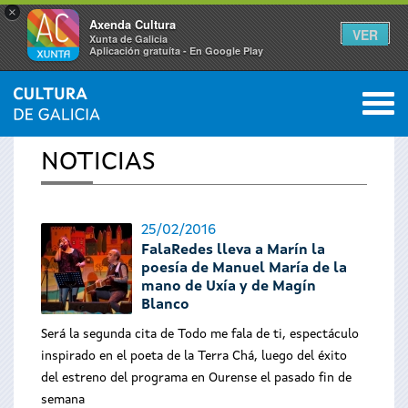
×
Axenda Cultura
VER
Xunta de Galicia
Aplicación gratuíta - En Google Play
Saltar al menú
M
INICIO
›
ACTUALIDAD
0
Se
NOTICIAS
encuentra
usted
25/02/2016
FalaRedes lleva a Marín la
aquí
poesía de Manuel María de la
mano de Uxía y de Magín
Blanco
Será la segunda cita de Todo me fala de ti, espectáculo
inspirado en el poeta de la Terra Chá, luego del éxito
del estreno del programa en Ourense el pasado fin de
semana