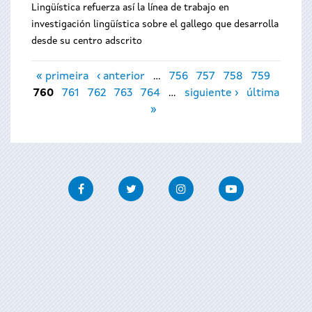
Lingüística refuerza así la línea de trabajo en
investigación lingüística sobre el gallego que desarrolla
desde su centro adscrito
Páginas
« primeira
‹ anterior
…
756
757
758
759
760
761
762
763
764
…
siguiente ›
última
»
Facebook
Twitter
Instagram
Youtube