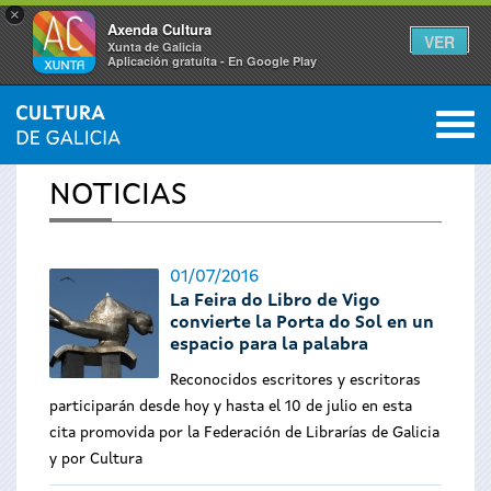
×
Axenda Cultura
VER
Xunta de Galicia
Aplicación gratuíta - En Google Play
Saltar al menú
M
INICIO
›
ACTUALIDAD
0
Se
NOTICIAS
encuentra
usted
01/07/2016
La Feira do Libro de Vigo
aquí
convierte la Porta do Sol en un
espacio para la palabra
Reconocidos escritores y escritoras
participarán desde hoy y hasta el 10 de julio en esta
cita promovida por la Federación de Librarías de Galicia
y por Cultura