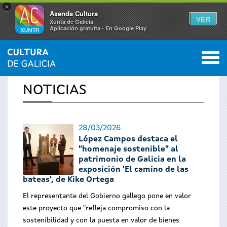
×
Axenda Cultura
VER
Xunta de Galicia
Aplicación gratuíta - En Google Play
Saltar al menú
M
INICIO
›
ACTUALIDAD
0
Se
NOTICIAS
encuentra
usted
28/03/2026
López Campos destaca el
aquí
"homenaje sostenible" al
patrimonio de Galicia en la
exposición 'El camino de las
bateas', de Kike Ortega
El representante del Gobierno gallego pone en valor
este proyecto que "refleja compromiso con la
sostenibilidad y con la puesta en valor de bienes