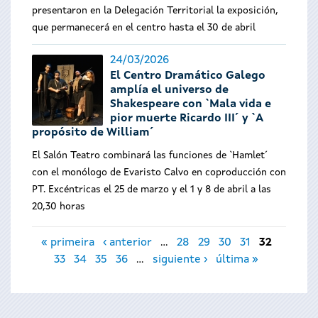
presentaron en la Delegación Territorial la exposición,
que permanecerá en el centro hasta el 30 de abril
24/03/2026
El Centro Dramático Galego
amplía el universo de
Shakespeare con `Mala vida e
pior muerte Ricardo III´ y `A
propósito de William´
El Salón Teatro combinará las funciones de `Hamlet´
con el monólogo de Evaristo Calvo en coproducción con
PT. Excéntricas el 25 de marzo y el 1 y 8 de abril a las
20,30 horas
Páginas
« primeira
‹ anterior
…
28
29
30
31
32
33
34
35
36
…
siguiente ›
última »