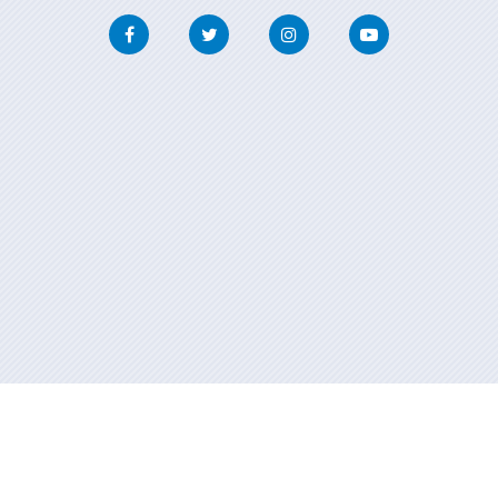
Facebook
Twitter
Instagram
Youtube
Información mantenida y publicada en internet por la Xunta de